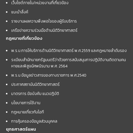
เว็บไซต์ภายใน/หน่วยงานที่เกี่ยวข้อง
แนะนำลิ้งค์
รายงานผลความพึงพอใจของผู้รับบริการ
เครือข่ายความร่วมมือด้านนิติวิทยาศาสตร์
กฎหมายที่เกี่ยวข้อง
พ.ร.บ.การให้บริการด้านนิติวิทยาศาสตร์ พ.ศ.2559 และกฏหมายลำดับรอง
ระเบียบสำนักนายกรัฐมนตรีว่าด้วยการสนับสนุนการปฏิบัติงานติดตามคน
หายและพิสูจน์ศพนิรนาม พ.ศ. 2564
พ.ร.บ.ข้อมูลข่าวสารของทางราชการ พ.ศ.2540
ประกาศสถาบันนิติวิทยาศาสตร์
มาตรการ ข้อบังคับ แนวปฏิบัติ
นโยบายการใช้งาน
กฎหมายเกี่ยวกับไอที
การคุ้มครองข้อมูลส่วนบุคคล
ยุทธศาสตร์แผน