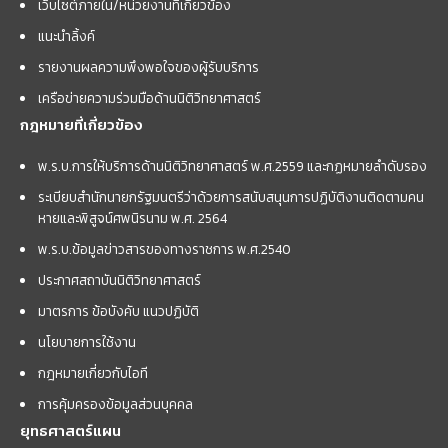
เว็บไซต์ภายใน/หน่วยงานที่เกี่ยวข้อง
แนะนำลิ้งค์
รายงานผลความพึงพอใจของผู้รับบริการ
เครือข่ายความร่วมมือด้านนิติวิทยาศาสตร์
กฎหมายที่เกี่ยวข้อง
พ.ร.บ.การให้บริการด้านนิติวิทยาศาสตร์ พ.ศ.2559 และกฏหมายลำดับรอง
ระเบียบสำนักนายกรัฐมนตรีว่าด้วยการสนับสนุนการปฏิบัติงานติดตามคน
หายและพิสูจน์ศพนิรนาม พ.ศ. 2564
พ.ร.บ.ข้อมูลข่าวสารของทางราชการ พ.ศ.2540
ประกาศสถาบันนิติวิทยาศาสตร์
มาตรการ ข้อบังคับ แนวปฏิบัติ
นโยบายการใช้งาน
กฎหมายเกี่ยวกับไอที
การคุ้มครองข้อมูลส่วนบุคคล
ยุทธศาสตร์แผน