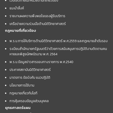
เว็บไซต์ภายใน/หน่วยงานที่เกี่ยวข้อง
แนะนำลิ้งค์
รายงานผลความพึงพอใจของผู้รับบริการ
เครือข่ายความร่วมมือด้านนิติวิทยาศาสตร์
กฎหมายที่เกี่ยวข้อง
พ.ร.บ.การให้บริการด้านนิติวิทยาศาสตร์ พ.ศ.2559 และกฏหมายลำดับรอง
ระเบียบสำนักนายกรัฐมนตรีว่าด้วยการสนับสนุนการปฏิบัติงานติดตามคน
หายและพิสูจน์ศพนิรนาม พ.ศ. 2564
พ.ร.บ.ข้อมูลข่าวสารของทางราชการ พ.ศ.2540
ประกาศสถาบันนิติวิทยาศาสตร์
มาตรการ ข้อบังคับ แนวปฏิบัติ
นโยบายการใช้งาน
กฎหมายเกี่ยวกับไอที
การคุ้มครองข้อมูลส่วนบุคคล
ยุทธศาสตร์แผน