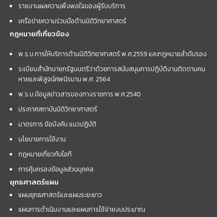
รายงานผลความพึงพอใจของผู้รับบริการ
เครือข่ายความร่วมมือด้านนิติวิทยาศาสตร์
กฎหมายที่เกี่ยวข้อง
พ.ร.บ.การให้บริการด้านนิติวิทยาศาสตร์ พ.ศ.2559 และกฏหมายลำดับรอง
ระเบียบสำนักนายกรัฐมนตรีว่าด้วยการสนับสนุนการปฏิบัติงานติดตามคน
หายและพิสูจน์ศพนิรนาม พ.ศ. 2564
พ.ร.บ.ข้อมูลข่าวสารของทางราชการ พ.ศ.2540
ประกาศสถาบันนิติวิทยาศาสตร์
มาตรการ ข้อบังคับ แนวปฏิบัติ
นโยบายการใช้งาน
กฎหมายเกี่ยวกับไอที
การคุ้มครองข้อมูลส่วนบุคคล
ยุทธศาสตร์แผน
แผนยุทธศาสตร์และแผนระยะยาว
แผนการดำเนินงานและแผนการใช้จ่ายงบประมาณ