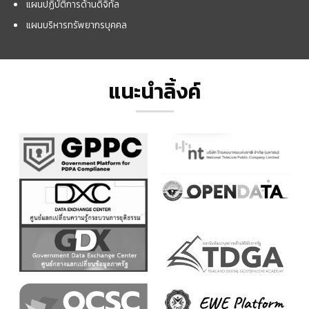
แผนปฏิบัติการด้านดิจิทัล
แผนบริหารทรัพยากรบุคคล
แนะนำลิ้งค์