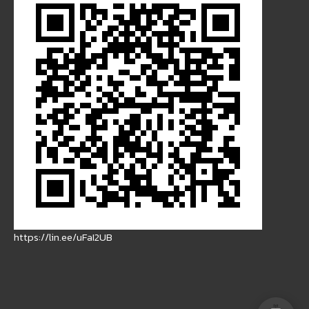
https://lin.ee/uFaI2UB