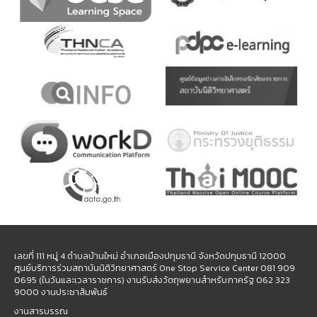
เลขที่ 111 หมู่ 4 ตำบลบ้านใหม่ อำเภอเมืองปทุมธานี จังหวัดปทุมธานี 12000
ศูนย์บริการร่วมสถาบันนิติวิทยาศาสตร์ One Stop Service Center 081 909
0695 (ในวันและเวลาราชการ) งานรับส่งวัตถุพยานสำหรับภาครัฐ 062 323
9000 งานประชาสัมพันธ์
งานสารบรรณ