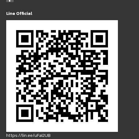
Line Official
https://lin.ee/uFaI2UB