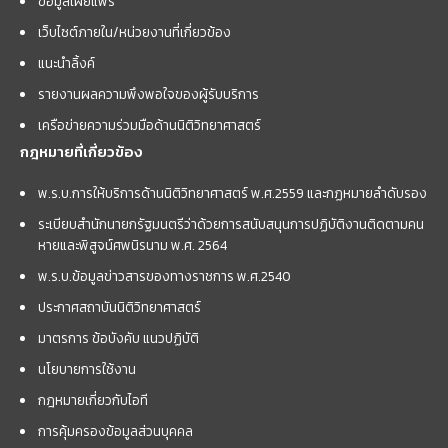
ข้อมูลเผยแพร่
เว็บไซต์ภายใน/หน่วยงานที่เกี่ยวข้อง
แนะนำลิ้งค์
รายงานผลความพึงพอใจของผู้รับบริการ
เครือข่ายความร่วมมือด้านนิติวิทยาศาสตร์
กฎหมายที่เกี่ยวข้อง
พ.ร.บ.การให้บริการด้านนิติวิทยาศาสตร์ พ.ศ.2559 และกฏหมายลำดับรอง
ระเบียบสำนักนายกรัฐมนตรีว่าด้วยการสนับสนุนการปฏิบัติงานติดตามคน
หายและพิสูจน์ศพนิรนาม พ.ศ. 2564
พ.ร.บ.ข้อมูลข่าวสารของทางราชการ พ.ศ.2540
ประกาศสถาบันนิติวิทยาศาสตร์
มาตรการ ข้อบังคับ แนวปฏิบัติ
นโยบายการใช้งาน
กฎหมายเกี่ยวกับไอที
การคุ้มครองข้อมูลส่วนบุคคล