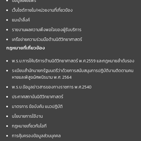
ข้อมูลเผยแพร่
เว็บไซต์ภายใน/หน่วยงานที่เกี่ยวข้อง
แนะนำลิ้งค์
รายงานผลความพึงพอใจของผู้รับบริการ
เครือข่ายความร่วมมือด้านนิติวิทยาศาสตร์
กฎหมายที่เกี่ยวข้อง
พ.ร.บ.การให้บริการด้านนิติวิทยาศาสตร์ พ.ศ.2559 และกฏหมายลำดับรอง
ระเบียบสำนักนายกรัฐมนตรีว่าด้วยการสนับสนุนการปฏิบัติงานติดตามคน
หายและพิสูจน์ศพนิรนาม พ.ศ. 2564
พ.ร.บ.ข้อมูลข่าวสารของทางราชการ พ.ศ.2540
ประกาศสถาบันนิติวิทยาศาสตร์
มาตรการ ข้อบังคับ แนวปฏิบัติ
นโยบายการใช้งาน
กฎหมายเกี่ยวกับไอที
การคุ้มครองข้อมูลส่วนบุคคล