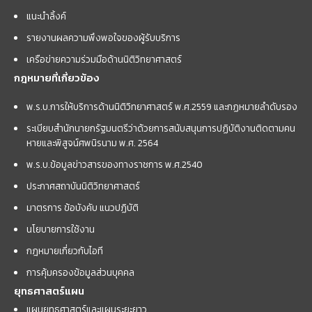
แนะนำลิ้งค์
รายงานผลความพึงพอใจของผู้รับบริการ
เครือข่ายความร่วมมือด้านนิติวิทยาศาสตร์
กฎหมายที่เกี่ยวข้อง
พ.ร.บ.การให้บริการด้านนิติวิทยาศาสตร์ พ.ศ.2559 และกฏหมายลำดับรอง
ระเบียบสำนักนายกรัฐมนตรีว่าด้วยการสนับสนุนการปฏิบัติงานติดตามคน
หายและพิสูจน์ศพนิรนาม พ.ศ. 2564
พ.ร.บ.ข้อมูลข่าวสารของทางราชการ พ.ศ.2540
ประกาศสถาบันนิติวิทยาศาสตร์
มาตรการ ข้อบังคับ แนวปฏิบัติ
นโยบายการใช้งาน
กฎหมายเกี่ยวกับไอที
การคุ้มครองข้อมูลส่วนบุคคล
ยุทธศาสตร์แผน
แผนยุทธศาสตร์และแผนระยะยาว