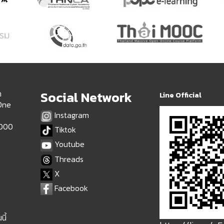
ด
Social Network
Line Official
 One
Instagram
9000
Tiktok
Youtube
Threads
X
Facebook
นี้