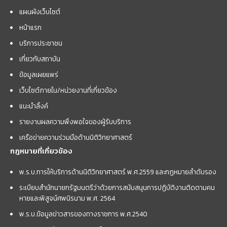
แผนผังเว็บไซต์
หน้าแรก
บริการประชาชน
เกี่ยวกับสถาบัน
ข้อมูลเผยแพร่
เว็บไซต์ภายใน/หน่วยงานที่เกี่ยวข้อง
แนะนำลิ้งค์
รายงานผลความพึงพอใจของผู้รับบริการ
เครือข่ายความร่วมมือด้านนิติวิทยาศาสตร์
กฎหมายที่เกี่ยวข้อง
พ.ร.บ.การให้บริการด้านนิติวิทยาศาสตร์ พ.ศ.2559 และกฏหมายลำดับรอง
ระเบียบสำนักนายกรัฐมนตรีว่าด้วยการสนับสนุนการปฏิบัติงานติดตามคน
หายและพิสูจน์ศพนิรนาม พ.ศ. 2564
พ.ร.บ.ข้อมูลข่าวสารของทางราชการ พ.ศ.2540