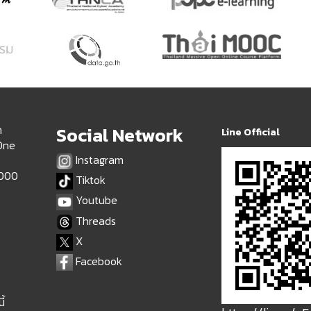
ด
Social Network
Line Official
 One
Instagram
9000
Tiktok
Youtube
Threads
X
Facebook
ี้