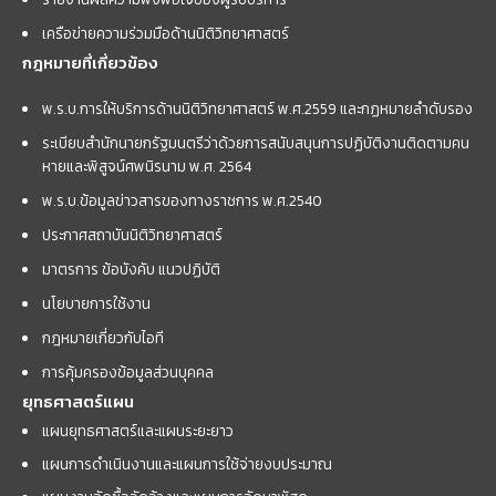
เครือข่ายความร่วมมือด้านนิติวิทยาศาสตร์
กฎหมายที่เกี่ยวข้อง
พ.ร.บ.การให้บริการด้านนิติวิทยาศาสตร์ พ.ศ.2559 และกฏหมายลำดับรอง
ระเบียบสำนักนายกรัฐมนตรีว่าด้วยการสนับสนุนการปฏิบัติงานติดตามคน
หายและพิสูจน์ศพนิรนาม พ.ศ. 2564
พ.ร.บ.ข้อมูลข่าวสารของทางราชการ พ.ศ.2540
ประกาศสถาบันนิติวิทยาศาสตร์
มาตรการ ข้อบังคับ แนวปฏิบัติ
นโยบายการใช้งาน
กฎหมายเกี่ยวกับไอที
การคุ้มครองข้อมูลส่วนบุคคล
ยุทธศาสตร์แผน
แผนยุทธศาสตร์และแผนระยะยาว
แผนการดำเนินงานและแผนการใช้จ่ายงบประมาณ