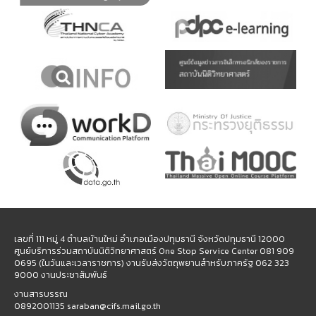
เลขที่ 111 หมู่ 4 ตำบลบ้านใหม่ อำเภอเมืองปทุมธานี จังหวัดปทุมธานี 12000
ศูนย์บริการร่วมสถาบันนิติวิทยาศาสตร์ One Stop Service Center 081 909
0695 (ในวันและเวลาราชการ) งานรับส่งวัตถุพยานสำหรับภาครัฐ 062 323
9000 งานประชาสัมพันธ์
งานสารบรรณ
0892001135 saraban@cifs.mail.go.th