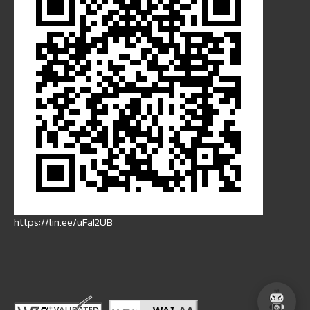
https://lin.ee/uFaI2UB