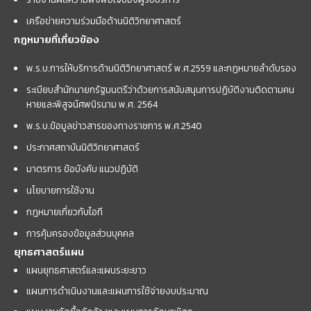
เครือข่ายความร่วมมือด้านนิติวิทยาศาสตร์
กฎหมายที่เกี่ยวข้อง
พ.ร.บ.การให้บริการด้านนิติวิทยาศาสตร์ พ.ศ.2559 และกฏหมายลำดับรอง
ระเบียบสำนักนายกรัฐมนตรีว่าด้วยการสนับสนุนการปฏิบัติงานติดตามคน
หายและพิสูจน์ศพนิรนาม พ.ศ. 2564
พ.ร.บ.ข้อมูลข่าวสารของทางราชการ พ.ศ.2540
ประกาศสถาบันนิติวิทยาศาสตร์
มาตรการ ข้อบังคับ แนวปฏิบัติ
นโยบายการใช้งาน
กฎหมายเกี่ยวกับไอที
การคุ้มครองข้อมูลส่วนบุคคล
ยุทธศาสตร์แผน
แผนยุทธศาสตร์และแผนระยะยาว
แผนการดำเนินงานและแผนการใช้จ่ายงบประมาณ