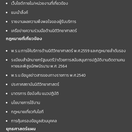
เว็บไซต์ภายใน/หน่วยงานที่เกี่ยวข้อง
แนะนำลิ้งค์
รายงานผลความพึงพอใจของผู้รับบริการ
เครือข่ายความร่วมมือด้านนิติวิทยาศาสตร์
กฎหมายที่เกี่ยวข้อง
พ.ร.บ.การให้บริการด้านนิติวิทยาศาสตร์ พ.ศ.2559 และกฏหมายลำดับรอง
ระเบียบสำนักนายกรัฐมนตรีว่าด้วยการสนับสนุนการปฏิบัติงานติดตามคน
หายและพิสูจน์ศพนิรนาม พ.ศ. 2564
พ.ร.บ.ข้อมูลข่าวสารของทางราชการ พ.ศ.2540
ประกาศสถาบันนิติวิทยาศาสตร์
มาตรการ ข้อบังคับ แนวปฏิบัติ
นโยบายการใช้งาน
กฎหมายเกี่ยวกับไอที
การคุ้มครองข้อมูลส่วนบุคคล
ยุทธศาสตร์แผน