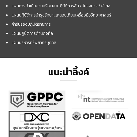
แผนการดำเนินงานหรือแผนปฏิบัติการอื่น / โครงการ / คำขอ
แผนปฏิบัติการบำรุงรักษาและสอบเทียบเครื่องมือวิทยาศาสตร์
คำรับรองปฏิบัติราชการ
แผนปฏิบัติการด้านดิจิทัล
แผนบริหารทรัพยากรบุคคล
แนะนำลิ้งค์