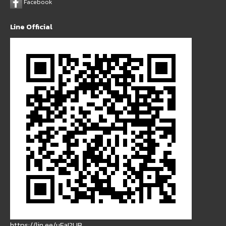
Facebook
Line Official
https://lin.ee/uFaI2UB