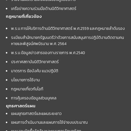
เครือข่ายความร่วมมือด้านนิติวิทยาศาสตร์
กฎหมายที่เกี่ยวข้อง
พ.ร.บ.การให้บริการด้านนิติวิทยาศาสตร์ พ.ศ.2559 และกฏหมายลำดับรอง
ระเบียบสำนักนายกรัฐมนตรีว่าด้วยการสนับสนุนการปฏิบัติงานติดตามคน
หายและพิสูจน์ศพนิรนาม พ.ศ. 2564
พ.ร.บ.ข้อมูลข่าวสารของทางราชการ พ.ศ.2540
ประกาศสถาบันนิติวิทยาศาสตร์
มาตรการ ข้อบังคับ แนวปฏิบัติ
นโยบายการใช้งาน
กฎหมายเกี่ยวกับไอที
การคุ้มครองข้อมูลส่วนบุคคล
ยุทธศาสตร์แผน
แผนยุทธศาสตร์และแผนระยะยาว
แผนการดำเนินงานและแผนการใช้จ่ายงบประมาณ