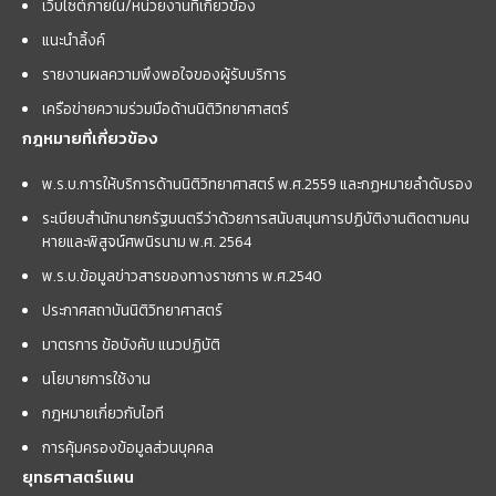
เว็บไซต์ภายใน/หน่วยงานที่เกี่ยวข้อง
แนะนำลิ้งค์
รายงานผลความพึงพอใจของผู้รับบริการ
เครือข่ายความร่วมมือด้านนิติวิทยาศาสตร์
กฎหมายที่เกี่ยวข้อง
พ.ร.บ.การให้บริการด้านนิติวิทยาศาสตร์ พ.ศ.2559 และกฏหมายลำดับรอง
ระเบียบสำนักนายกรัฐมนตรีว่าด้วยการสนับสนุนการปฏิบัติงานติดตามคน
หายและพิสูจน์ศพนิรนาม พ.ศ. 2564
พ.ร.บ.ข้อมูลข่าวสารของทางราชการ พ.ศ.2540
ประกาศสถาบันนิติวิทยาศาสตร์
มาตรการ ข้อบังคับ แนวปฏิบัติ
นโยบายการใช้งาน
กฎหมายเกี่ยวกับไอที
การคุ้มครองข้อมูลส่วนบุคคล
ยุทธศาสตร์แผน