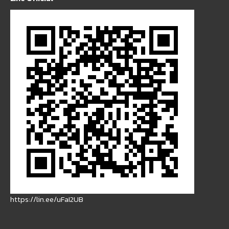
https://lin.ee/uFaI2UB