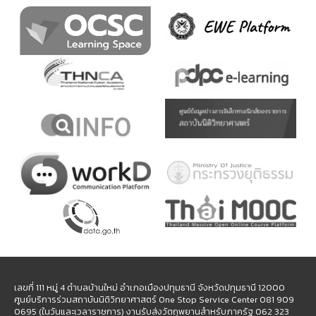
เลขที่ 111 หมู่ 4 ตำบลบ้านใหม่ อำเภอเมืองปทุมธานี จังหวัดปทุมธานี 12000
ศูนย์บริการร่วมสถาบันนิติวิทยาศาสตร์ One Stop Service Center 081 909
0695 (ในวันและเวลาราชการ) งานรับส่งวัตถุพยานสำหรับภาครัฐ 062 323