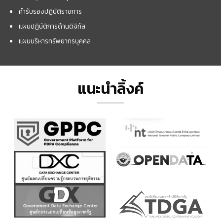
คำรับรองปฏิบัติราชการ
แผนปฏิบัติการด้านดิจิทัล
แผนบริหารทรัพยากรบุคคล
แนะนำลิ้งค์