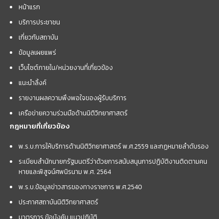
หน้าแรก
บริการประชาชน
เกี่ยวกับสถาบัน
ข้อมูลเผยแพร่
เว็บไซต์ภายใน/หน่วยงานที่เกี่ยวข้อง
แนะนำลิ้งค์
รายงานผลความพึงพอใจของผู้รับบริการ
เครือข่ายความร่วมมือด้านนิติวิทยาศาสตร์
กฎหมายที่เกี่ยวข้อง
พ.ร.บ.การให้บริการด้านนิติวิทยาศาสตร์ พ.ศ.2559 และกฏหมายลำดับรอง
ระเบียบสำนักนายกรัฐมนตรีว่าด้วยการสนับสนุนการปฏิบัติงานติดตามคน
หายและพิสูจน์ศพนิรนาม พ.ศ. 2564
พ.ร.บ.ข้อมูลข่าวสารของทางราชการ พ.ศ.2540
ประกาศสถาบันนิติวิทยาศาสตร์
มาตรการ ข้อบังคับ แนวปฏิบัติ