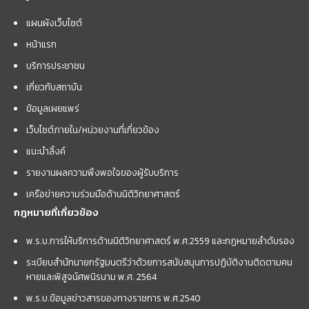
แผนผังเว็บไซต์
หน้าแรก
บริการประชาชน
เกี่ยวกับสถาบัน
ข้อมูลเผยแพร่
เว็บไซต์ภายใน/หน่วยงานที่เกี่ยวข้อง
แนะนำลิ้งค์
รายงานผลความพึงพอใจของผู้รับบริการ
เครือข่ายความร่วมมือด้านนิติวิทยาศาสตร์
กฎหมายที่เกี่ยวข้อง
พ.ร.บ.การให้บริการด้านนิติวิทยาศาสตร์ พ.ศ.2559 และกฏหมายลำดับรอง
ระเบียบสำนักนายกรัฐมนตรีว่าด้วยการสนับสนุนการปฏิบัติงานติดตามคน
หายและพิสูจน์ศพนิรนาม พ.ศ. 2564
พ.ร.บ.ข้อมูลข่าวสารของทางราชการ พ.ศ.2540