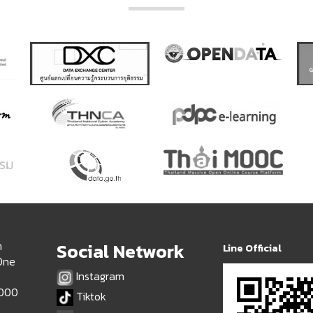
ด
Social Network
Line Official
 One
Instagram
9000
Tiktok