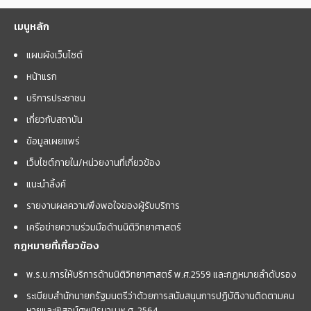
เมนูหลัก
แผนผังเว็บไซต์
หน้าแรก
บริการประชาชน
เกี่ยวกับสถาบัน
ข้อมูลเผยแพร่
เว็บไซต์ภายใน/หน่วยงานที่เกี่ยวข้อง
แนะนำลิ้งค์
รายงานผลความพึงพอใจของผู้รับบริการ
เครือข่ายความร่วมมือด้านนิติวิทยาศาสตร์
กฎหมายที่เกี่ยวข้อง
พ.ร.บ.การให้บริการด้านนิติวิทยาศาสตร์ พ.ศ.2559 และกฏหมายลำดับรอง
ระเบียบสำนักนายกรัฐมนตรีว่าด้วยการสนับสนุนการปฏิบัติงานติดตามคน
หายและพิสูจน์ศพนิรนาม พ.ศ. 2564