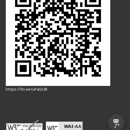
https://lin.ee/uFaI2UB