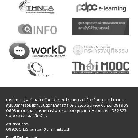
เลขที่ 111 หมู่ 4 ตำบลบ้านใหม่ อำเภอเมืองปทุมธานี จังหวัดปทุมธานี 12000
ศูนย์บริการร่วมสถาบันนิติวิทยาศาสตร์ One Stop Service Center 081 909
0695 (ในวันและเวลาราชการ) งานรับส่งวัตถุพยานสำหรับภาครัฐ 062 323
9000 งานประชาสัมพันธ์
งานสารบรรณ
0892001135 saraban@cifs.mail.go.th
Email Web Master