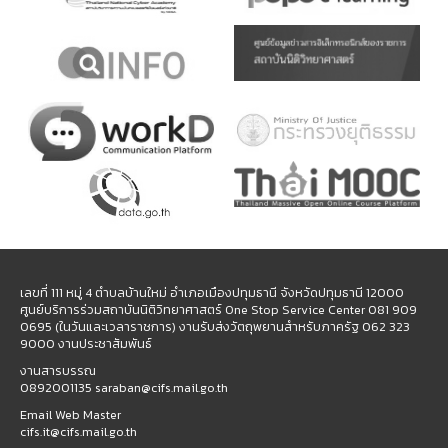
เลขที่ 111 หมู่ 4 ตำบลบ้านใหม่ อำเภอเมืองปทุมธานี จังหวัดปทุมธานี 12000
ศูนย์บริการร่วมสถาบันนิติวิทยาศาสตร์ One Stop Service Center 081 909
0695 (ในวันและเวลาราชการ) งานรับส่งวัตถุพยานสำหรับภาครัฐ 062 323
9000 งานประชาสัมพันธ์
งานสารบรรณ
0892001135 saraban@cifs.mail.go.th
Email Web Master
cifs.it@cifs.mail.go.th