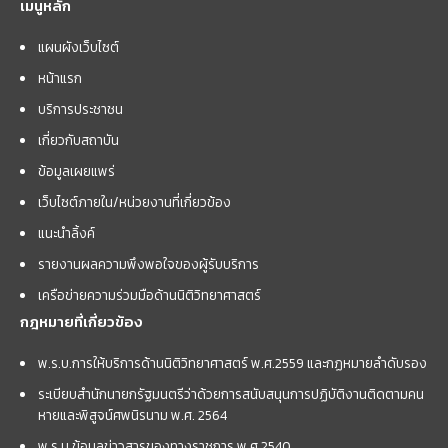
เมนูหลัก
แผนผังเว็บไซต์
หน้าแรก
บริการประชาชน
เกี่ยวกับสถาบัน
ข้อมูลเผยแพร่
เว็บไซต์ภายใน/หน่วยงานที่เกี่ยวข้อง
แนะนำลิ้งค์
รายงานผลความพึงพอใจของผู้รับบริการ
เครือข่ายความร่วมมือด้านนิติวิทยาศาสตร์
กฎหมายที่เกี่ยวข้อง
พ.ร.บ.การให้บริการด้านนิติวิทยาศาสตร์ พ.ศ.2559 และกฏหมายลำดับรอง
ระเบียบสำนักนายกรัฐมนตรีว่าด้วยการสนับสนุนการปฏิบัติงานติดตามคน
หายและพิสูจน์ศพนิรนาม พ.ศ. 2564
พ.ร.บ.ข้อมูลข่าวสารของทางราชการ พ.ศ.2540