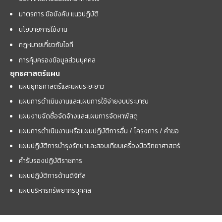
มาตรการ ข้อบังคับ แนวปฏิบัติ
นโยบายการใช้งาน
กฎหมายเกี่ยวกับไอที
การคุ้มครองข้อมูลส่วนบุคคล
ยุทธศาสตร์แผน
แผนยุทธศาสตร์และแผนระยะยาว
แผนการดำเนินงานและแผนการใช้จ่ายงบประมาณ
แผนงานจัดซื้อจัดจ้างและแผนการจัดหาพัสดุ
แผนการดำเนินงานหรือแผนปฏิบัติการอื่น / โครงการ / คำขอ
แผนปฏิบัติการบำรุงรักษาและสอบเทียบเครื่องมือวิทยาศาสตร์
คำรับรองปฏิบัติราชการ
แผนปฏิบัติการด้านดิจิทัล
แผนบริหารทรัพยากรบุคคล