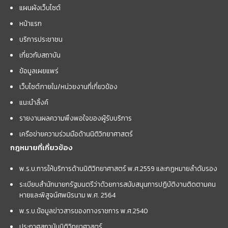
แผนผังเว็บไซต์
หน้าแรก
บริการประชาชน
เกี่ยวกับสถาบัน
ข้อมูลเผยแพร่
เว็บไซต์ภายใน/หน่วยงานที่เกี่ยวข้อง
แนะนำลิ้งค์
รายงานผลความพึงพอใจของผู้รับบริการ
เครือข่ายความร่วมมือด้านนิติวิทยาศาสตร์
กฎหมายที่เกี่ยวข้อง
พ.ร.บ.การให้บริการด้านนิติวิทยาศาสตร์ พ.ศ.2559 และกฏหมายลำดับรอง
ระเบียบสำนักนายกรัฐมนตรีว่าด้วยการสนับสนุนการปฏิบัติงานติดตามคน
หายและพิสูจน์ศพนิรนาม พ.ศ. 2564
พ.ร.บ.ข้อมูลข่าวสารของทางราชการ พ.ศ.2540
ประกาศสถาบันนิติวิทยาศาสตร์