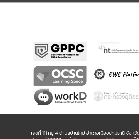
เลขที่ 111 หมู่ 4 ตำบลบ้านใหม่ อำเภอเมืองปทุมธานี จังหวั