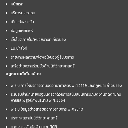
หน้าแรก
บริการประชาชน
เกี่ยวกับสถาบัน
ข้อมูลเผยแพร่
เว็บไซต์ภายใน/หน่วยงานที่เกี่ยวข้อง
แนะนำลิ้งค์
รายงานผลความพึงพอใจของผู้รับบริการ
เครือข่ายความร่วมมือด้านนิติวิทยาศาสตร์
กฎหมายที่เกี่ยวข้อง
พ.ร.บ.การให้บริการด้านนิติวิทยาศาสตร์ พ.ศ.2559 และกฏหมายลำดับรอง
ระเบียบสำนักนายกรัฐมนตรีว่าด้วยการสนับสนุนการปฏิบัติงานติดตามคน
หายและพิสูจน์ศพนิรนาม พ.ศ. 2564
พ.ร.บ.ข้อมูลข่าวสารของทางราชการ พ.ศ.2540
ประกาศสถาบันนิติวิทยาศาสตร์
มาตรการ ข้อบังคับ แนวปฏิบัติ