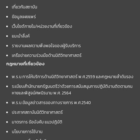
เกี่ยวกับสถาบัน
ข้อมูลเผยแพร่
เว็บไซต์ภายใน/หน่วยงานที่เกี่ยวข้อง
แนะนำลิ้งค์
รายงานผลความพึงพอใจของผู้รับบริการ
เครือข่ายความร่วมมือด้านนิติวิทยาศาสตร์
กฎหมายที่เกี่ยวข้อง
พ.ร.บ.การให้บริการด้านนิติวิทยาศาสตร์ พ.ศ.2559 และกฏหมายลำดับรอง
ระเบียบสำนักนายกรัฐมนตรีว่าด้วยการสนับสนุนการปฏิบัติงานติดตามคน
หายและพิสูจน์ศพนิรนาม พ.ศ. 2564
พ.ร.บ.ข้อมูลข่าวสารของทางราชการ พ.ศ.2540
ประกาศสถาบันนิติวิทยาศาสตร์
มาตรการ ข้อบังคับ แนวปฏิบัติ
นโยบายการใช้งาน