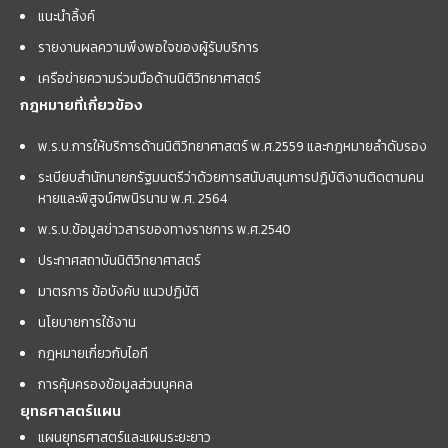
แนะนำลิ้งค์
รายงานผลความพึงพอใจของผู้รับบริการ
เครือข่ายความร่วมมือด้านนิติวิทยาศาสตร์
กฎหมายที่เกี่ยวข้อง
พ.ร.บ.การให้บริการด้านนิติวิทยาศาสตร์ พ.ศ.2559 และกฏหมายลำดับรอง
ระเบียบสำนักนายกรัฐมนตรีว่าด้วยการสนับสนุนการปฏิบัติงานติดตามคน
หายและพิสูจน์ศพนิรนาม พ.ศ. 2564
พ.ร.บ.ข้อมูลข่าวสารของทางราชการ พ.ศ.2540
ประกาศสถาบันนิติวิทยาศาสตร์
มาตรการ ข้อบังคับ แนวปฏิบัติ
นโยบายการใช้งาน
กฎหมายเกี่ยวกับไอที
การคุ้มครองข้อมูลส่วนบุคคล
ยุทธศาสตร์แผน
แผนยุทธศาสตร์และแผนระยะยาว