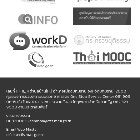
เลขที่ 111 หมู่ 4 ตำบลบ้านใหม่ อำเภอเมืองปทุมธานี จังหวัดปทุมธานี 12000
ศูนย์บริการร่วมสถาบันนิติวิทยาศาสตร์ One Stop Service Center 081 909
0695 (ในวันและเวลาราชการ) งานรับส่งวัตถุพยานสำหรับภาครัฐ 062 323
9000 งานประชาสัมพันธ์
งานสารบรรณ
0892001135 saraban@cifs.mail.go.th
Email Web Master
cifs.it@cifs.mail.go.th