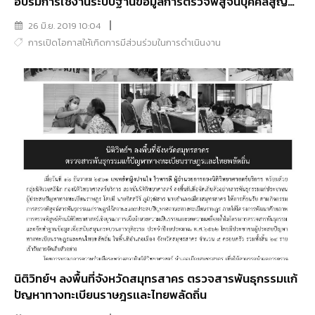
อบรมการใช้งานระบบฐานข้อมูลการตรวจพิสูจน์บุคคลสูญ
หายเเละศพนิรนาม
26 มิ.ย. 2019 10:04
การเปิดโอกาสให้เกิดการมีส่วนร่วมในการดำเนินงาน
นิติวิทย์ฯ ลงพื้นที่จังหวัดสมุทรสาคร ตรวจสารพันธุกรรมเเก้
ปัญหาทางทะเบียนราษฎรเเละไทยพลัดถิ่น