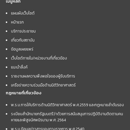
เมนูหลัก
แผนผังเว็บไซต์
หน้าแรก
บริการประชาชน
เกี่ยวกับสถาบัน
ข้อมูลเผยแพร่
เว็บไซต์ภายใน/หน่วยงานที่เกี่ยวข้อง
แนะนำลิ้งค์
รายงานผลความพึงพอใจของผู้รับบริการ
เครือข่ายความร่วมมือด้านนิติวิทยาศาสตร์
กฎหมายที่เกี่ยวข้อง
พ.ร.บ.การให้บริการด้านนิติวิทยาศาสตร์ พ.ศ.2559 และกฏหมายลำดับรอง
ระเบียบสำนักนายกรัฐมนตรีว่าด้วยการสนับสนุนการปฏิบัติงานติดตามคน
หายและพิสูจน์ศพนิรนาม พ.ศ. 2564
พ.ร.บ.ข้อมูลข่าวสารของทางราชการ พ.ศ.2540