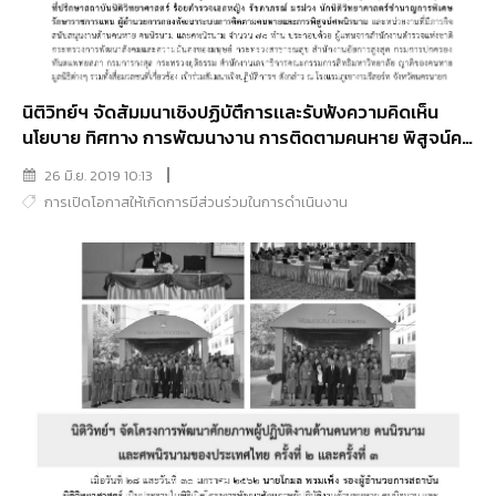
นิติวิทย์ฯ จัดสัมมนาเชิงปฏิบัตืการเเละรับฟังความคิดเห็น
นโยบาย ทิศทาง การพัฒนางาน การติดตามคนหาย พิสูจน์คน
นิรนามเเละศพนิรนาม ครั้งที่ 1 (กิจกรรมที่ 3)
26 มิ.ย. 2019 10:13
การเปิดโอกาสให้เกิดการมีส่วนร่วมในการดำเนินงาน