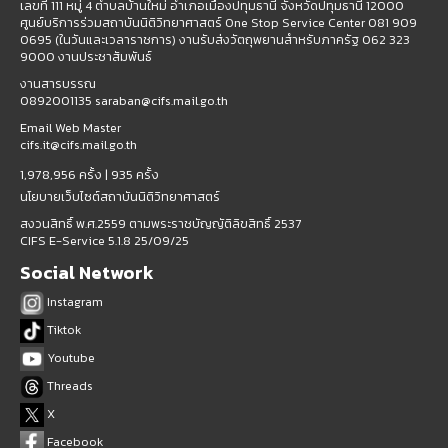
เลขที่ 111 หมู่ 4 ตำบลบ้านใหม่ อำเภอเมืองปทุมธานี จังหวัดปทุมธานี 12000
ศูนย์บริการร่วมสถาบันนิติวิทยาศาสตร์ One Stop Service Center 081 909
0695 (ในวันและเวลาราชการ) งานรับส่งวัตถุพยานสำหรับภาครัฐ 062 323
9000 งานประชาสัมพันธ์
งานสารบรรณ
0892001135 saraban@cifs.mail.go.th
Email Web Master
cifs.it@cifs.mail.go.th
1,978,956 ครั้ง |
935 ครั้ง
นโยบายเว็บไซต์สถาบันนิติวิทยาศาสตร์
สงวนสิทธิ์ พ.ศ.2559 ตามพระราชบัญญัติลิขสิทธิ์ 2537
CIFS E-Service 5.1.8 25/09/25
Social Network
Instagram
Tiktok
Youtube
Threads
X
Facebook