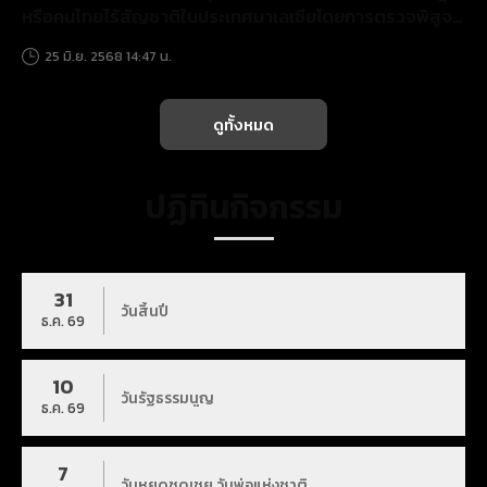
หรือคนไทยไร้สัญชาติในประเทศมาเลเซียโดยการตรวจพิสูจน์
สารพันธุกรรม (DNA) ระหว่างวันที่ ๑๘ - ๑๙ มิถุนายน๒๕๖๘
25 มิ.ย. 2568 14:47 น.
ณ สถานกงสุลใหญ่ ณ เมืองโกตาบาร
ดูทั้งหมด
ปฏิทินกิจกรรม
31
วันสิ้นปี
ธ.ค. 69
10
วันรัฐธรรมนูญ
ธ.ค. 69
7
วันหยุดชดเชย วันพ่อแห่งชาติ