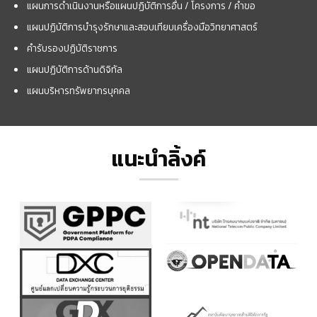
แผนการดำเนินงานหรือแผนปฏิบัติการอื่น / โครงการ / คำขอ
แผนปฏิบัติการบำรุงรักษาและสอบเทียบเครื่องมือวิทยาศาสตร์
คำรับรองปฏิบัติราชการ
แผนปฏิบัติการด้านดิจิทัล
แผนบริหารทรัพยากรบุคคล
แนะนำลิ้งค์