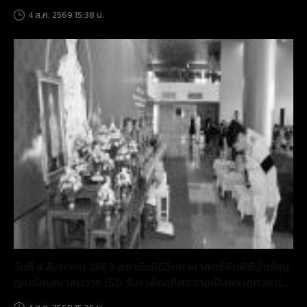
ศพนิรนาม
4 ส.ค. 2569 15:38 น.
วันที่ 4 สิงหาคม 2569 สถาบันนิติวิทยาศาสตร์จัดพิธีบำเพ็ญ
กุศลปัญญาสมวาร (50 วัน) เพื่ออุทิศถวายเป็นพระกุศลแด่
สมเด็จพระเจ้าลูกเธอ เจ้าฟ้าพัชรกิติยาภาฯ