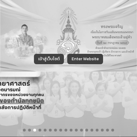
ก
ก
การแสดงผล
ก
ก
ก
ก
ขนาดตัวอักษร
เข้าสู่เว็บไซต์
Enter Website