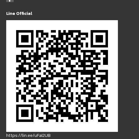
Line Official
https://lin.ee/uFaI2UB