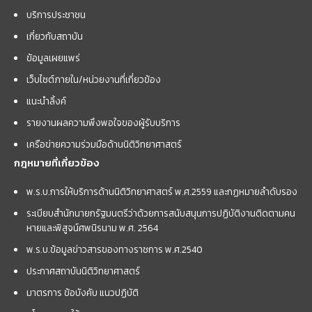
บริการประชาชน
เกี่ยวกับสถาบัน
ข้อมูลเผยแพร่
เว็บไซต์ภายใน/หน่วยงานที่เกี่ยวข้อง
แนะนำลิ้งค์
รายงานผลความพึงพอใจของผู้รับบริการ
เครือข่ายความร่วมมือด้านนิติวิทยาศาสตร์
กฎหมายที่เกี่ยวข้อง
พ.ร.บ.การให้บริการด้านนิติวิทยาศาสตร์ พ.ศ.2559 และกฏหมายลำดับรอง
ระเบียบสำนักนายกรัฐมนตรีว่าด้วยการสนับสนุนการปฏิบัติงานติดตามคน
หายและพิสูจน์ศพนิรนาม พ.ศ. 2564
พ.ร.บ.ข้อมูลข่าวสารของทางราชการ พ.ศ.2540
ประกาศสถาบันนิติวิทยาศาสตร์
มาตรการ ข้อบังคับ แนวปฏิบัติ