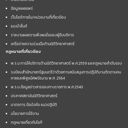
ข้อมูลเผยแพร่
เว็บไซต์ภายใน/หน่วยงานที่เกี่ยวข้อง
แนะนำลิ้งค์
รายงานผลความพึงพอใจของผู้รับบริการ
เครือข่ายความร่วมมือด้านนิติวิทยาศาสตร์
กฎหมายที่เกี่ยวข้อง
พ.ร.บ.การให้บริการด้านนิติวิทยาศาสตร์ พ.ศ.2559 และกฏหมายลำดับรอง
ระเบียบสำนักนายกรัฐมนตรีว่าด้วยการสนับสนุนการปฏิบัติงานติดตามคน
หายและพิสูจน์ศพนิรนาม พ.ศ. 2564
พ.ร.บ.ข้อมูลข่าวสารของทางราชการ พ.ศ.2540
ประกาศสถาบันนิติวิทยาศาสตร์
มาตรการ ข้อบังคับ แนวปฏิบัติ
นโยบายการใช้งาน
กฎหมายเกี่ยวกับไอที