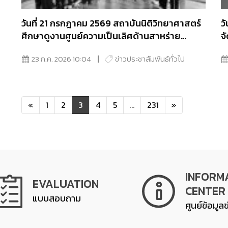
วันที่ 21 กรกฎาคม 2569 สถาบันนิติวิทยาศาสตร์
ว
ศึกษาดูงานศูนย์ความเป็นเลิศด้านสาหร่าย
จ
(Algae Excellence Center: ALEC) พัฒนา
ป
23 ก.ค. 2026 10:04
ข่าวประชาสัมพันธ์ทั่วไป
แนวทางตรวจพิสูจน์หลักฐานทางพืชในงาน
แ
นิติวิทยาศาสตร์
(
«
1
2
3
4
5
...
231
»
INFORM
EVALUATION
CENTER
แบบสอบถาม
ศูนย์ข้อมูล