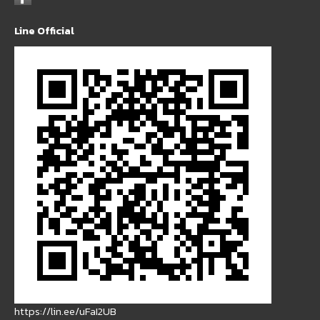
Line Official
https://lin.ee/uFaI2UB