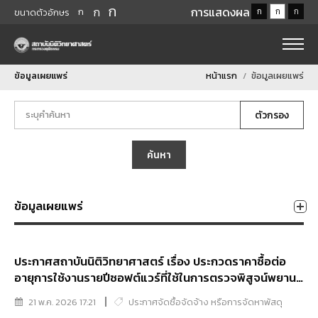
ก
ก
การแสดงผล
ก
ก
ก
ก
ขนาดตัวอักษร
ข้อมูลเผยแพร่
หน้าแรก
ข้อมูลเผยแพร่
ตัวกรอง
ค้นหา
ข้อมูลเผยแพร่
ประกาศสถาบันนิติวิทยาศาสตร์ เรื่อง ประกวดราคาซื้อต่อ
อายุการใช้งานรายปีซอฟต์แวร์ที่ใช้ในการตรวจพิสูจน์พยาน
หลักฐานทางอิเล็กทรอนิกส์ จำนวน ๑ License (รายปี)
21 พ.ค. 2026 17:21
ประกาศจัดซื้อจัดจ้าง หรือการจัดหาพัสดุ
ประจำปีงบประมาณ พ.ศ. ๒๕๖๙ ด้วยวิธีประกวดราคา