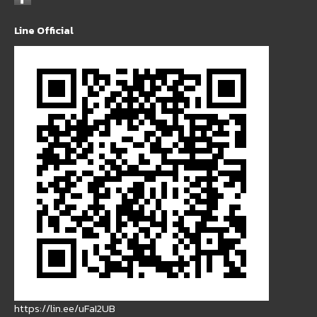
Line Official
https://lin.ee/uFaI2UB