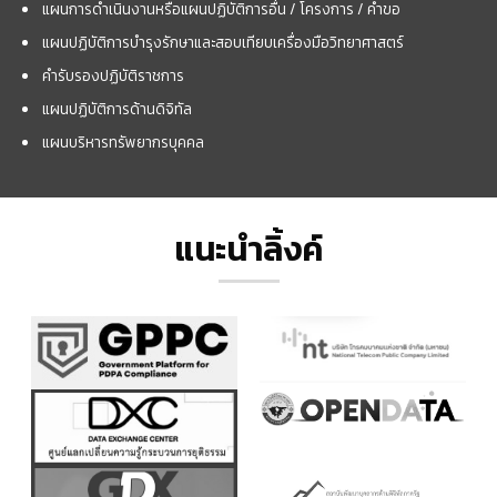
แผนการดำเนินงานหรือแผนปฏิบัติการอื่น / โครงการ / คำขอ
แผนปฏิบัติการบำรุงรักษาและสอบเทียบเครื่องมือวิทยาศาสตร์
คำรับรองปฏิบัติราชการ
แผนปฏิบัติการด้านดิจิทัล
แผนบริหารทรัพยากรบุคคล
แนะนำลิ้งค์