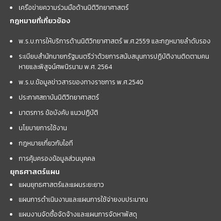
เครือข่ายความร่วมมือด้านนิติวิทยาศาสตร์
กฎหมายที่เกี่ยวข้อง
พ.ร.บ.การให้บริการด้านนิติวิทยาศาสตร์ พ.ศ.2559 และกฏหมายลำดับรอง
ระเบียบสำนักนายกรัฐมนตรีว่าด้วยการสนับสนุนการปฏิบัติงานติดตามคน
หายและพิสูจน์ศพนิรนาม พ.ศ. 2564
พ.ร.บ.ข้อมูลข่าวสารของทางราชการ พ.ศ.2540
ประกาศสถาบันนิติวิทยาศาสตร์
มาตรการ ข้อบังคับ แนวปฏิบัติ
นโยบายการใช้งาน
กฎหมายเกี่ยวกับไอที
การคุ้มครองข้อมูลส่วนบุคคล
ยุทธศาสตร์แผน
แผนยุทธศาสตร์และแผนระยะยาว
แผนการดำเนินงานและแผนการใช้จ่ายงบประมาณ
แผนงานจัดซื้อจัดจ้างและแผนการจัดหาพัสดุ