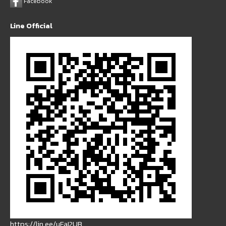
Facebook
Line Official
https://lin.ee/uFaI2UB