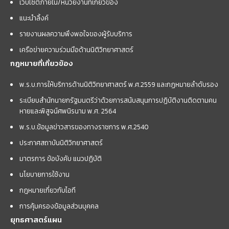
เว็บไซต์ภายใน/หน่วยงานที่เกี่ยวข้อง
แนะนำลิ้งค์
รายงานผลความพึงพอใจของผู้รับบริการ
เครือข่ายความร่วมมือด้านนิติวิทยาศาสตร์
กฎหมายที่เกี่ยวข้อง
พ.ร.บ.การให้บริการด้านนิติวิทยาศาสตร์ พ.ศ.2559 และกฏหมายลำดับรอง
ระเบียบสำนักนายกรัฐมนตรีว่าด้วยการสนับสนุนการปฏิบัติงานติดตามคน
หายและพิสูจน์ศพนิรนาม พ.ศ. 2564
พ.ร.บ.ข้อมูลข่าวสารของทางราชการ พ.ศ.2540
ประกาศสถาบันนิติวิทยาศาสตร์
มาตรการ ข้อบังคับ แนวปฏิบัติ
นโยบายการใช้งาน
กฎหมายเกี่ยวกับไอที
การคุ้มครองข้อมูลส่วนบุคคล
ยุทธศาสตร์แผน