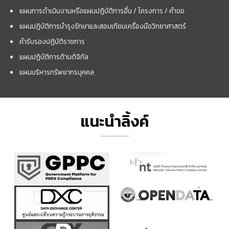
แผนการดำเนินงานหรือแผนปฏิบัติการอื่น / โครงการ / คำขอ
แผนปฏิบัติการบำรุงรักษาและสอบเทียบเครื่องมือวิทยาศาสตร์
คำรับรองปฏิบัติราชการ
แผนปฏิบัติการด้านดิจิทัล
แผนบริหารทรัพยากรบุคคล
แนะนำลิ้งค์