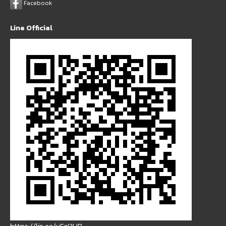
Facebook
Line Official
https://lin.ee/uFaI2UB