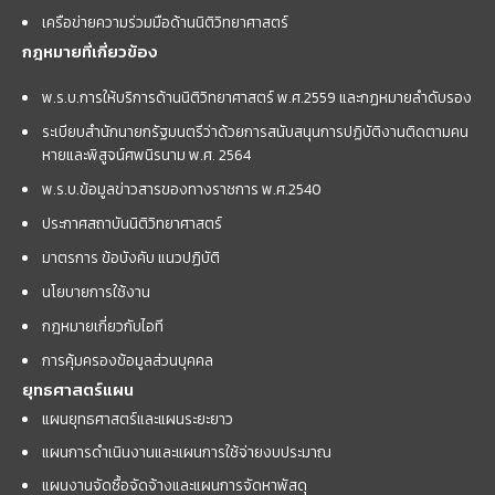
เครือข่ายความร่วมมือด้านนิติวิทยาศาสตร์
กฎหมายที่เกี่ยวข้อง
พ.ร.บ.การให้บริการด้านนิติวิทยาศาสตร์ พ.ศ.2559 และกฏหมายลำดับรอง
ระเบียบสำนักนายกรัฐมนตรีว่าด้วยการสนับสนุนการปฏิบัติงานติดตามคน
หายและพิสูจน์ศพนิรนาม พ.ศ. 2564
พ.ร.บ.ข้อมูลข่าวสารของทางราชการ พ.ศ.2540
ประกาศสถาบันนิติวิทยาศาสตร์
มาตรการ ข้อบังคับ แนวปฏิบัติ
นโยบายการใช้งาน
กฎหมายเกี่ยวกับไอที
การคุ้มครองข้อมูลส่วนบุคคล
ยุทธศาสตร์แผน
แผนยุทธศาสตร์และแผนระยะยาว
แผนการดำเนินงานและแผนการใช้จ่ายงบประมาณ
แผนงานจัดซื้อจัดจ้างและแผนการจัดหาพัสดุ