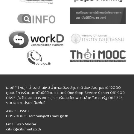
เลขที่ 111 หมู่ 4 ตำบลบ้านใหม่ อำเภอเมืองปทุมธานี จังหวัดปทุมธานี 12000
ศูนย์บริการร่วมสถาบันนิติวิทยาศาสตร์ One Stop Service Center 081 909
0695 (ในวันและเวลาราชการ) งานรับส่งวัตถุพยานสำหรับภาครัฐ 062 323
9000 งานประชาสัมพันธ์
งานสารบรรณ
0892001135 saraban@cifs.mail.go.th
Email Web Master
cifs.it@cifs.mail.go.th