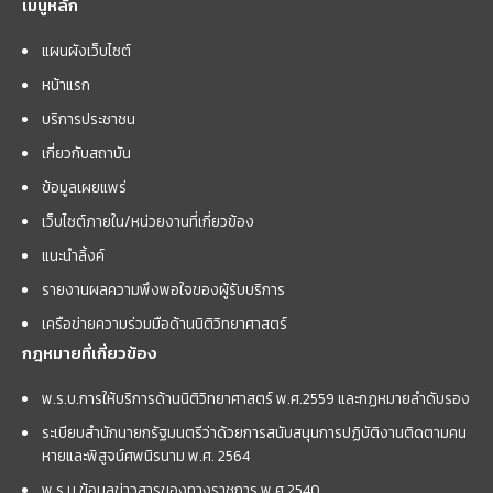
เมนูหลัก
แผนผังเว็บไซต์
หน้าแรก
บริการประชาชน
เกี่ยวกับสถาบัน
ข้อมูลเผยแพร่
เว็บไซต์ภายใน/หน่วยงานที่เกี่ยวข้อง
แนะนำลิ้งค์
รายงานผลความพึงพอใจของผู้รับบริการ
เครือข่ายความร่วมมือด้านนิติวิทยาศาสตร์
กฎหมายที่เกี่ยวข้อง
พ.ร.บ.การให้บริการด้านนิติวิทยาศาสตร์ พ.ศ.2559 และกฏหมายลำดับรอง
ระเบียบสำนักนายกรัฐมนตรีว่าด้วยการสนับสนุนการปฏิบัติงานติดตามคน
หายและพิสูจน์ศพนิรนาม พ.ศ. 2564
พ.ร.บ.ข้อมูลข่าวสารของทางราชการ พ.ศ.2540