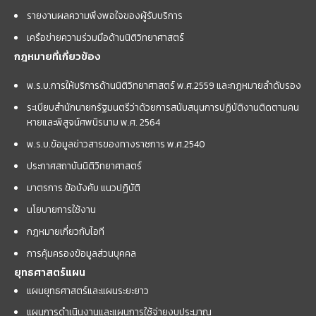
รายงานผลความพึงพอใจของผู้รับบริการ
เครือข่ายความร่วมมือด้านนิติวิทยาศาสตร์
กฎหมายที่เกี่ยวข้อง
พ.ร.บ.การให้บริการด้านนิติวิทยาศาสตร์ พ.ศ.2559 และกฏหมายลำดับรอง
ระเบียบสำนักนายกรัฐมนตรีว่าด้วยการสนับสนุนการปฏิบัติงานติดตามคน
หายและพิสูจน์ศพนิรนาม พ.ศ. 2564
พ.ร.บ.ข้อมูลข่าวสารของทางราชการ พ.ศ.2540
ประกาศสถาบันนิติวิทยาศาสตร์
มาตรการ ข้อบังคับ แนวปฏิบัติ
นโยบายการใช้งาน
กฎหมายเกี่ยวกับไอที
การคุ้มครองข้อมูลส่วนบุคคล
ยุทธศาสตร์แผน
แผนยุทธศาสตร์และแผนระยะยาว
แผนการดำเนินงานและแผนการใช้จ่ายงบประมาณ