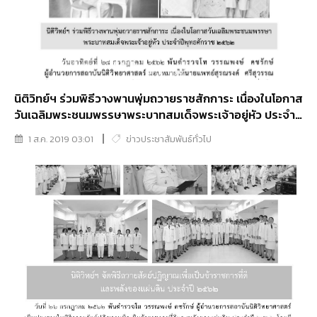
นิติวิทย์ฯ ร่วมพิธีวางพานพุ่มถวายราชสักการะ เนื่องในโอกาส
วันเฉลิมพระชนมพรรษาพระบาทสมเด็จพระเจ้าอยู่หัว ประจำปี
พุทธศักราช ๒๕๖๒
1 ส.ค. 2019 03:01
ข่าวประชาสัมพันธ์ทั่วไป