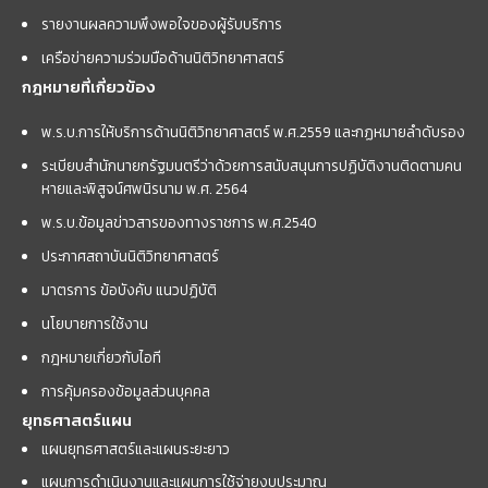
รายงานผลความพึงพอใจของผู้รับบริการ
เครือข่ายความร่วมมือด้านนิติวิทยาศาสตร์
กฎหมายที่เกี่ยวข้อง
พ.ร.บ.การให้บริการด้านนิติวิทยาศาสตร์ พ.ศ.2559 และกฏหมายลำดับรอง
ระเบียบสำนักนายกรัฐมนตรีว่าด้วยการสนับสนุนการปฏิบัติงานติดตามคน
หายและพิสูจน์ศพนิรนาม พ.ศ. 2564
พ.ร.บ.ข้อมูลข่าวสารของทางราชการ พ.ศ.2540
ประกาศสถาบันนิติวิทยาศาสตร์
มาตรการ ข้อบังคับ แนวปฏิบัติ
นโยบายการใช้งาน
กฎหมายเกี่ยวกับไอที
การคุ้มครองข้อมูลส่วนบุคคล
ยุทธศาสตร์แผน
แผนยุทธศาสตร์และแผนระยะยาว
แผนการดำเนินงานและแผนการใช้จ่ายงบประมาณ