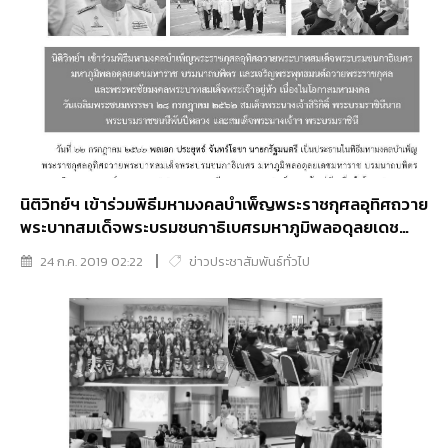
นิติวิทย์ฯ เข้าร่วมพิธีมหามงคลบำเพ็ญพระราชกุศลอุทิศถวาย
พระบาทสมเด็จพระบรมชนกาธิเบศรมหาภูมิพลอดุลยเดช
มหาราช พบรมนาถบพิตร เเละเจริญพระพุทธมนต์ถวายพระ
24 ก.ค. 2019 02:22
ข่าวประชาสัมพันธ์ทั่วไป
ราชกุศลเเละพระพรชัยมงคลพระบาทสมเด็จพระเจ้าอยู่หัว
เนื่องในโอกาสมหามงคลวันเฉลิมพระชนมพรรษา ๒๘
กรกฎาคม ๒๕๖๒