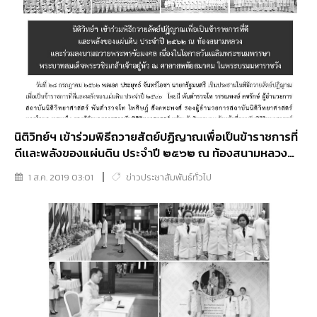
นิติวิทย์ฯ เข้าร่วมพิธีถวายสัตย์ปฏิญาณเพื่อเป็นข้าราชการที่
ดีเเละพลังของแผ่นดิน ประจำปี ๒๕๖๒ ณ ท้องสนามหลวง
เเละร่วมลงนามถวายพระพรชัยมงคล เนื่องในโอกาสวันเฉลิม
1 ส.ค. 2019 03:01
ข่าวประชาสัมพันธ์ทั่วไป
พระชนมพรรษาพระบาทสมเด็จพระวชิรเกล้าเจ้าอยู่หัว ณ
ศาลาสหทัยสมาคม ในพระบรมมหาราชวัง