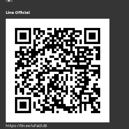
Line Official
https://lin.ee/uFaI2UB