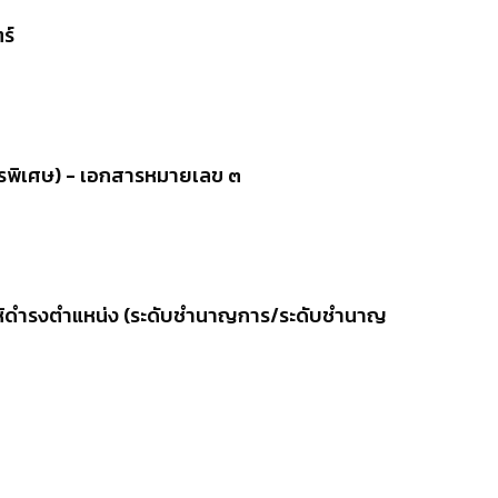
ร์
พิเศษ) - เอกสารหมายเลข ๓
้งให้ดำรงตำแหน่ง (ระดับชำนาญการ/ระดับชำนาญ