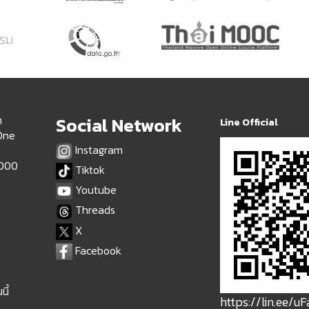
ด
Social Network
Line Official
 One
Instagram
9000
Tiktok
Youtube
Threads
X
Facebook
นี้
https://lin.ee/u