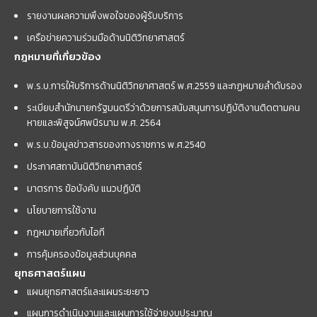
รายงานผลความพึงพอใจของผู้รับบริการ
เครือข่ายความร่วมมือด้านนิติวิทยาศาสตร์
กฎหมายที่เกี่ยวข้อง
พ.ร.บ.การให้บริการด้านนิติวิทยาศาสตร์ พ.ศ.2559 และกฏหมายลำดับรอง
ระเบียบสำนักนายกรัฐมนตรีว่าด้วยการสนับสนุนการปฏิบัติงานติดตามคน
หายและพิสูจน์ศพนิรนาม พ.ศ. 2564
พ.ร.บ.ข้อมูลข่าวสารของทางราชการ พ.ศ.2540
ประกาศสถาบันนิติวิทยาศาสตร์
มาตรการ ข้อบังคับ แนวปฏิบัติ
นโยบายการใช้งาน
กฎหมายเกี่ยวกับไอที
การคุ้มครองข้อมูลส่วนบุคคล
ยุทธศาสตร์แผน
แผนยุทธศาสตร์และแผนระยะยาว
แผนการดำเนินงานและแผนการใช้จ่ายงบประมาณ