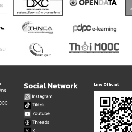
ด
Social Network
Line Official
 One
Instagram
9000
Tiktok
Youtube
Threads
X