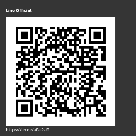
Line Official
https://lin.ee/uFaI2UB