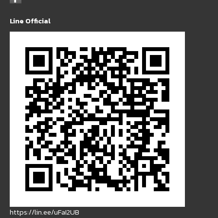
Line Official
https://lin.ee/uFaI2UB